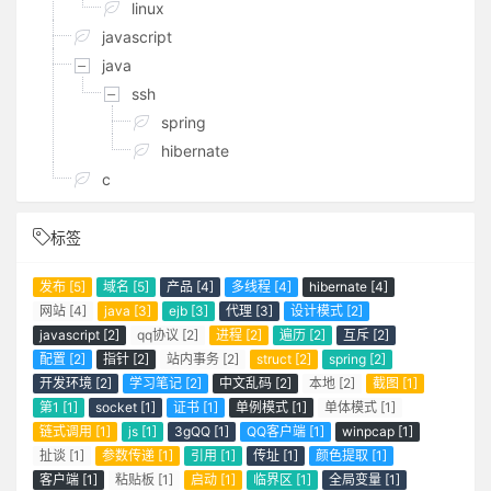
linux
javascript
java
ssh
spring
hibernate
c
标签
发布 [5]
域名 [5]
产品 [4]
多线程 [4]
hibernate [4]
网站 [4]
java [3]
ejb [3]
代理 [3]
设计模式 [2]
javascript [2]
qq协议 [2]
进程 [2]
遍历 [2]
互斥 [2]
配置 [2]
指针 [2]
站内事务 [2]
struct [2]
spring [2]
开发环境 [2]
学习笔记 [2]
中文乱码 [2]
本地 [2]
截图 [1]
第1 [1]
socket [1]
证书 [1]
单例模式 [1]
单体模式 [1]
链式调用 [1]
js [1]
3gQQ [1]
QQ客户端 [1]
winpcap [1]
扯谈 [1]
参数传递 [1]
引用 [1]
传址 [1]
颜色提取 [1]
客户端 [1]
粘贴板 [1]
启动 [1]
临界区 [1]
全局变量 [1]