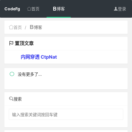
CodeFg
首页
博客
登录
首页
/
博客
置顶文章
内网穿透 CtpNat

没有更多了...
搜索