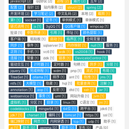
javascript [2]
qq协议 [2]
进程 [2]
遍历 [2]
互斥 [2]
配置 [2]
指针 [2]
站内事务 [2]
struct [2]
spring [2]
开发环境 [2]
学习笔记 [2]
中文乱码 [2]
本地 [2]
截图 [1]
第1 [1]
socket [1]
证书 [1]
单例模式 [1]
单体模式 [1]
链式调用 [1]
js [1]
3gQQ [1]
QQ客户端 [1]
winpcap [1]
扯谈 [1]
参数传递 [1]
引用 [1]
传址 [1]
颜色提取 [1]
客户端 [1]
粘贴板 [1]
启动 [1]
临界区 [1]
全局变量 [1]
同步 [1]
事件 [1]
sqlserver [1]
内存映射 [1]
null [1]
服务 [1]
正则 [1]
手机 [1]
vc6 [1]
wdk [1]
vs2008 [1]
hook [1]
连接 [1]
常量 [1]
ddk [1]
链表 [1]
DeviceIoControl [1]
驱动交互 [1]
计时器 [1]
定时器 [1]
句柄 [1]
异步 [1]
分层 [1]
jquery [1]
完成例程 [1]
wdm [1]
pnp [1]
流式 [1]
布局 [1]
TreeSet [1]
ollama [1]
排序 [1]
ant [1]
拖拽 [1]
jms [1]
ntfs [1]
大模型 [1]
隐藏 [1]
hql [1]
批量查询 [1]
注解 [1]
annotation [1]
aop [1]
反射 [1]
dtd [1]
ssh [1]
jar [1]
webservice [1]
事务 [1]
uml [1]
网站升级 [1]
jvm [1]
虚拟机 [1]
分区 [1]
目录 [1]
linux [1]
C语言 [1]
jni [1]
codeblocks [1]
mingw64 [1]
64位 [1]
跨平台 [1]
jdk6 [1]
jdk7 [1]
charset [1]
编码 [1]
tomcat [1]
https [1]
ssl [1]
端口映射 [1]
网页 [1]
内网穿透 [1]
tcp [1]
udp [1]
助手 [1]
ai [1]
助手 [0]
gemma [0]
助手 [0]
发布 [0]
产品 [0]