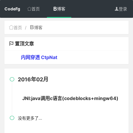
CodeFg
首页
博客
登录
首页
/
博客
置顶文章
内网穿透 CtpNat
2016年02月

JNI:java调用c语言(codeblocks+mingw64)

没有更多了...