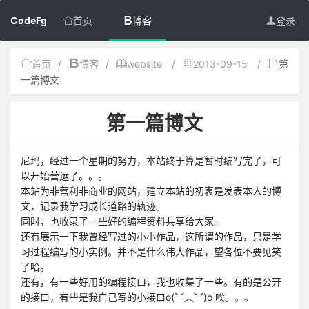
CodeFg
首页
博客
登录
首页
/
博客
/
website
/
2013-09-15
/
第
一篇博文
第一篇博文
尼玛，经过一个星期的努力，本站终于算是暂时编写完了，可
以开始营运了。。。
本站为非营利非商业的网站，建立本站的初衷是发表本人的博
文，记录我学习成长道路的轨迹。
同时，也收录了一些好的编程资料共享给大家。
还有展示一下我曾经写过的小小作品，这所谓的作品，只是学
习过程编写的小实例。并不是什么伟大作品，望各位不要见笑
了哈。
还有，有一些好用的编程接口，我也收集了一些。有的是公开
的接口，有些是我自己写的小接口o(︶︿︶)o 唉。。。