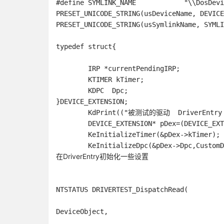
#define SYMLINK_NAME		"\\DosDevices\\DRIVERTEST_DeviceName"

PRESET_UNICODE_STRING(usDeviceName, DEVICE
PRESET_UNICODE_STRING(usSymlinkName, SYMLI
typedef struct{

	IRP *currentPendingIRP;

	KTIMER kTimer;

	KDPC  Dpc;

}DEVICE_EXTENSION;
	KdPrint(("被测试的驱动  DriverEntry   hahah  ternsoft.com"));

	DEVICE_EXTENSION* pDex=(DEVICE_EXTENSION*)pdoDeviceObj->DeviceExtension;

	KeInitializeTimer(&pDex->kTimer);

	KeInitializeDpc(&pDex->Dpc,Custom
在DriverEntry初始化一些设置
NTSTATUS DRIVERTEST_DispatchRead(

								 IN PDEVIC
DeviceObject,

								 IN P