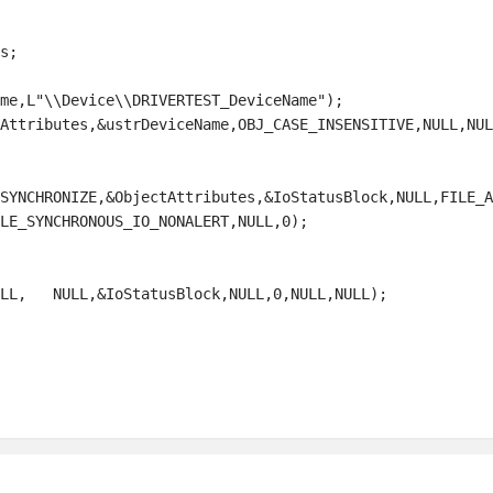
SYNCHRONIZE,&ObjectAttributes,&IoStatusBlock,NULL,FILE_A
LE_SYNCHRONOUS_IO_NONALERT,NULL,0);
