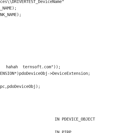
_NAME);

NK_NAME);

Dpc,pdoDeviceObj);
E_OBJECT		
IRP					