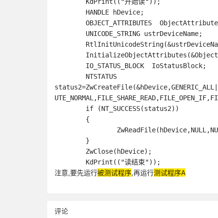
	KdPrint(("开始读"));

	HANDLE hDevice;

	OBJECT_ATTRIBUTES  ObjectAttributes;

	UNICODE_STRING ustrDeviceName;

	RtlInitUnicodeString(&ustrDeviceName,L"\\Device\\DRIVERTEST_DeviceName");

	InitializeObjectAttributes(&ObjectAttributes,&ustrDeviceName,OBJ_CASE_INSENSITIVE,NULL,NULL);

	IO_STATUS_BLOCK  IoStatusBlock;

	NTSTATUS 
status2=ZwCreateFile(&hDevice,GENERIC_ALL|
UTE_NORMAL,FILE_SHARE_READ,FILE_OPEN_IF,FI
	if (NT_SUCCESS(status2))

	{

		ZwReadFile(hDevice,NULL,NULL,	NULL,&IoStatusBlock,NULL,0,NULL,NULL);

	}

	ZwClose(hDevice);

注意,要先运行
被测试程序
,再运行
测试程序A
评论