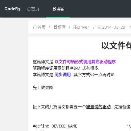
CodeFg
首页
博客
首页
/
博客
/
driver
/
2014-03-29
/
以文件
这篇博文是
以文件句柄形式调用其它驱动程序
驱动程序调用驱动程序的方式有很多..
本篇博文是
同步调用 ,
其它方式迟一点再讨论
先上效果图
接下来的几篇博文都需要一个
被测试的驱动
...先准备
#define DEVICE_NAME			"\\Device\\DRIVERTEST_DeviceName"
