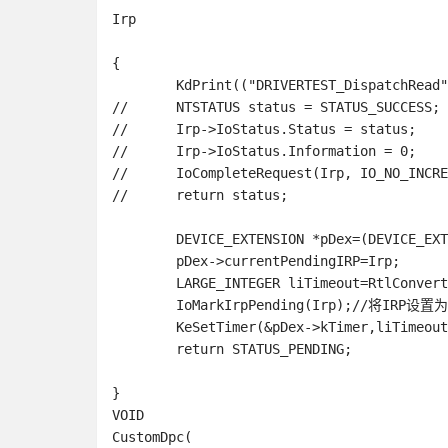
Irp

							
{

	KdPrint(("DRIVERTEST_DispatchRead"));

// 	NTSTATUS status = STATUS_SUCCESS;

// 	Irp->IoStatus.Status = status;

// 	Irp->IoStatus.Information = 0;

// 	IoCompleteRequest(Irp, IO_NO_INCREMENT);

// 	return status;

	DEVICE_EXTENSION *pDex=(DEVICE_EXTENSION*)DeviceObject->DeviceExtension;

	pDex->currentPendingIRP=Irp;

	LARGE_INTEGER liTimeout=RtlConvertLongToLargeInteger(-10*3000000);//3秒

	IoMarkIrpPending(Irp);//将IRP设置为挂起

	KeSetTimer(&pDex->kTimer,liTimeout,&pDex->Dpc);	

	return STATUS_PENDING;

}
VOID

CustomDpc(
