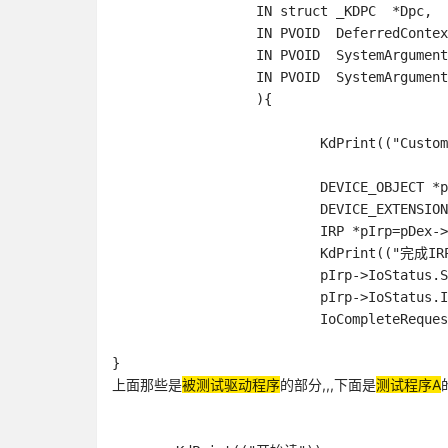
		  IN struct _KDPC  *Dpc,

		  IN PVOID  DeferredContext,

		  IN PVOID  SystemArgument1,

		  IN PVOID  SystemArgument2

		  ){

			  KdPrint(("CustomDpc"));

			  DEVICE_OBJECT *pDevObj=(DEVICE_OBJECT*)DeferredContext;

			  DEVICE_EXTENSION *pDex=(DEVICE_EXTENSION*)pDevObj->DeviceExtension;

			  IRP *pIrp=pDex->currentPendingIRP;

			  KdPrint(("完成IRP_MG_READ irp"));

			  pIrp->IoStatus.Status=STATUS_SUCCESS;

			  pIrp->IoStatus.Information=0;

			  IoCompleteRequest(pIrp,IO_NO_INCREMENT);

上面那些是
被测试驱动程序
的部分,,,下面是
测试程序A