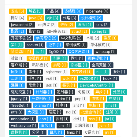
发布 [5]
域名 [5]
产品 [4]
多线程 [4]
hibernate [4]
网站 [4]
java [3]
ejb [3]
代理 [3]
设计模式 [2]
javascript [2]
qq协议 [2]
进程 [2]
遍历 [2]
互斥 [2]
配置 [2]
指针 [2]
站内事务 [2]
struct [2]
spring [2]
开发环境 [2]
学习笔记 [2]
中文乱码 [2]
本地 [2]
截图 [1]
第1 [1]
socket [1]
证书 [1]
单例模式 [1]
单体模式 [1]
链式调用 [1]
js [1]
3gQQ [1]
QQ客户端 [1]
winpcap [1]
扯谈 [1]
参数传递 [1]
引用 [1]
传址 [1]
颜色提取 [1]
客户端 [1]
粘贴板 [1]
启动 [1]
临界区 [1]
全局变量 [1]
同步 [1]
事件 [1]
sqlserver [1]
内存映射 [1]
null [1]
服务 [1]
正则 [1]
手机 [1]
vc6 [1]
wdk [1]
vs2008 [1]
hook [1]
连接 [1]
常量 [1]
ddk [1]
链表 [1]
DeviceIoControl [1]
驱动交互 [1]
计时器 [1]
定时器 [1]
句柄 [1]
异步 [1]
分层 [1]
jquery [1]
完成例程 [1]
wdm [1]
pnp [1]
流式 [1]
布局 [1]
TreeSet [1]
ollama [1]
排序 [1]
ant [1]
拖拽 [1]
jms [1]
ntfs [1]
大模型 [1]
隐藏 [1]
hql [1]
批量查询 [1]
注解 [1]
annotation [1]
aop [1]
反射 [1]
dtd [1]
ssh [1]
jar [1]
webservice [1]
事务 [1]
uml [1]
网站升级 [1]
jvm [1]
虚拟机 [1]
分区 [1]
目录 [1]
linux [1]
C语言 [1]
jni [1]