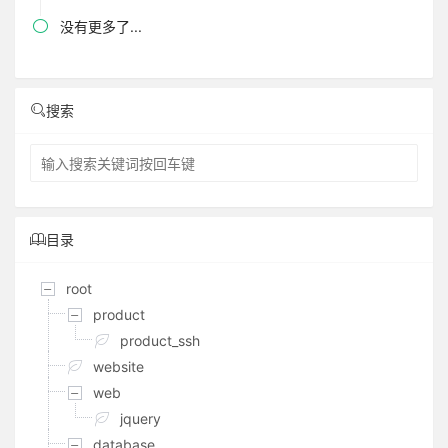

没有更多了...
搜索
目录
root
product
product_ssh
website
web
jquery
database