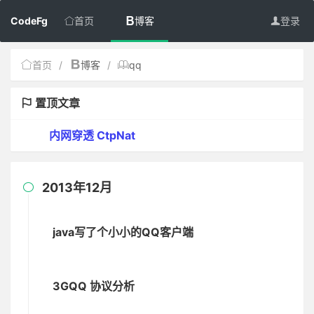
CodeFg
首页
博客
登录
首页
/
博客
/
qq
置顶文章
内网穿透 CtpNat
2013年12月

java写了个小小的QQ客户端
3GQQ 协议分析