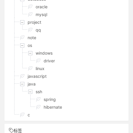
oracle
mysql
project
qq
note
os
windows
driver
linux
javascript
java
ssh
spring
hibernate
c
标签